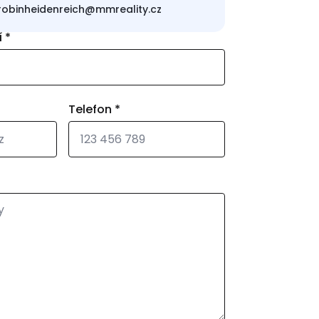
robinheidenreich@mmreality.cz
í
*
Telefon
*