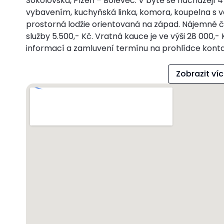
Sokolovská, Plzeň – Bolevec. V bytě se nacházejí
vybavením, kuchyňská linka, komora, koupelna s 
prostorná lodžie orientovaná na západ. Nájemné čin
služby 5.500,- Kč. Vratná kauce je ve výši 28 000,- 
informací a zamluvení termínu na prohlídce konta
Zobrazit ví