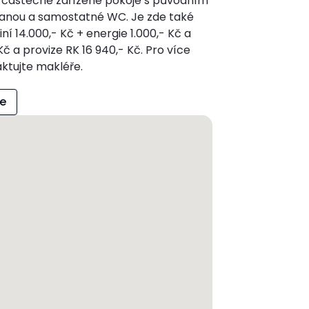
 4 částečně zařízené pokoje s původním
vanou a samostatné WC. Je zde také
í 14.000,- Kč + energie 1.000,- Kč a
Kč a provize RK 16 940,- Kč. Pro více
ktujte makléře.
ce