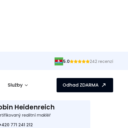
v nabídce
obin Heidenreich
rtifikovaný realitní makléř
+420 771 241 212