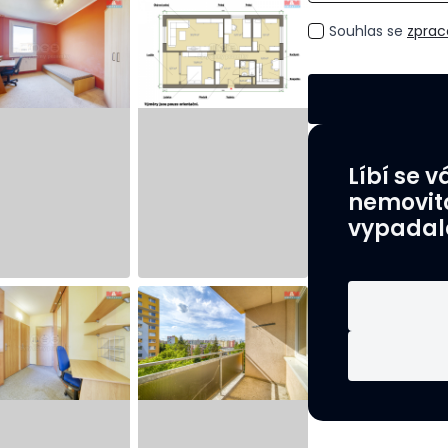
GDPR
Souhlas se
zprac
*
Líbí se 
nemovito
vypadal