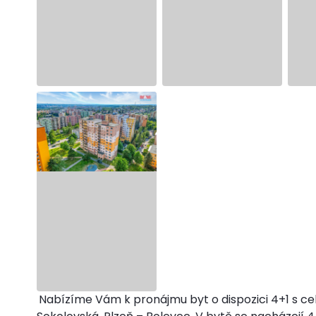
Nabízíme Vám k pronájmu byt o dispozici 4+1 s ce