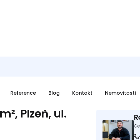
ovitost už bohužel není 
Vybrat jinou nemovitost
Máte dotaz?
², Plzeň, ul.
R
Ce